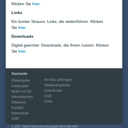
Klicken Sie
hier
.
Links
Ein bunter Strauss: Links, die weiterführen. Klicken
Sie
hier
.
Downloads
Digital geerntet: Downloads, die Ihnen nutzen. Klicken
Sie
hier
.
Startseite
Im Netz gefangen ...
Philosophie
Stellenangebote
Leistungen
Downloads
Mobil vor Ort
AGB
Informationen
Links
Aktuelles
Kontakt
Impressum
AGB
© 2017 Wiest Steuerberatungsgesellschaft mbH