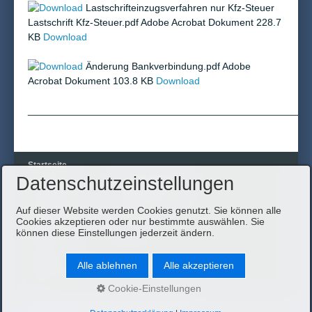
Lastschrifteinzugsverfahren nur Kfz-Steuer
Lastschrift Kfz-Steuer.pdf Adobe Acrobat Dokument 228.7
KB
Download
Änderung Bankverbindung.pdf Adobe
Acrobat Dokument 103.8 KB
Download
___________________________________________________
Startseite
Datenschutzeinstellungen
Im Netz gefangen ...
Philosophie
Stellenangebote
Leistungen
Downloads
Vor-Ort-Service
Auf dieser Website werden Cookies genutzt. Sie können alle
AGB
Cookies akzeptieren oder nur bestimmte auswählen. Sie
Informationen
Links
können diese Einstellungen jederzeit ändern.
Aktuelles
Kontakt
Impressum
Alle ablehnen
Alle akzeptieren
Stellenangebote
AGB
Cookie-Einstellungen
© 2017 Wiest Steuerberatungsgesellschaft mbH